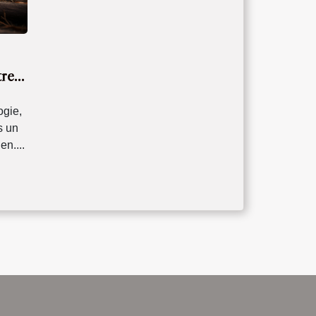
tre
ogie,
s un
en....