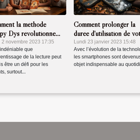
ment la méthode
Comment prolonger la
py Dys révolutionne
durée d'utilisation de vo
prentissage de la lecture
smartphone ?
i 2 novembre 2023 17:35
Lundi 23 janvier 2023 15:48
t indéniable que
Avec l’évolution de la technol
rentissage de la lecture peut
les smartphones sont devenu
is être un défi pour les
objet indispensable au quotidi
s, surtout...