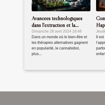
Com
Avancées technologiques
Hap
dans l'extraction et la
l'ap
purification du CBD
Jeud
Dimanche 28 avril 2024 18:48
Il es
Dans un monde où le bien-être et
l'app
les thérapies alternatives gagnent
parfo
en popularité, le cannabidiol,
enfant
plus...