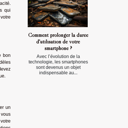
acité.
s qui
votre
Comment prolonger la durée
d'utilisation de votre
smartphone ?
e bon
Avec l’évolution de la
technologie, les smartphones
dèles
sont devenus un objet
 devez
indispensable au...
ue.
er un
z vous
 votre
tions