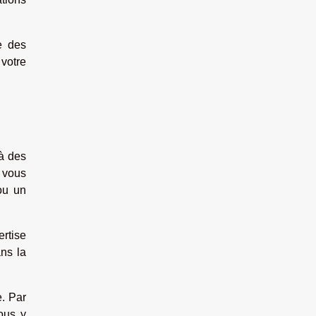
e des
votre
 à des
 vous
ou un
ertise
ans la
e. Par
Nous y