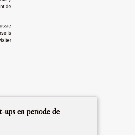
ent de
éussie
seils
isiter
rt-ups en période de