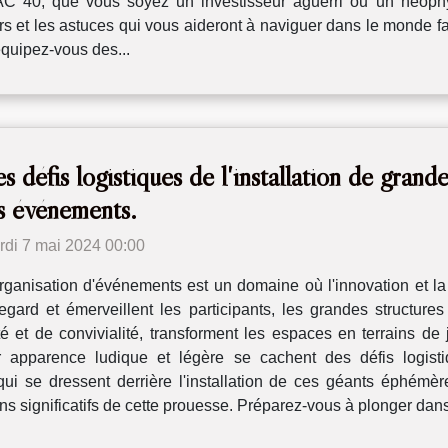
 CAC 40, que vous soyez un investisseur aguerri ou un néophy
rs et les astuces qui vous aideront à naviguer dans le monde fa
 équipez-vous des...
s défis logistiques de l'installation de grand
s événements.
rdi 7 mai 2024 00:00
rganisation d'événements est un domaine où l'innovation et la
regard et émerveillent les participants, les grandes structur
té et de convivialité, transforment les espaces en terrains de
ur apparence ludique et légère se cachent des défis logist
i se dressent derrière l'installation de ces géants éphémère
s significatifs de cette prouesse. Préparez-vous à plonger dans