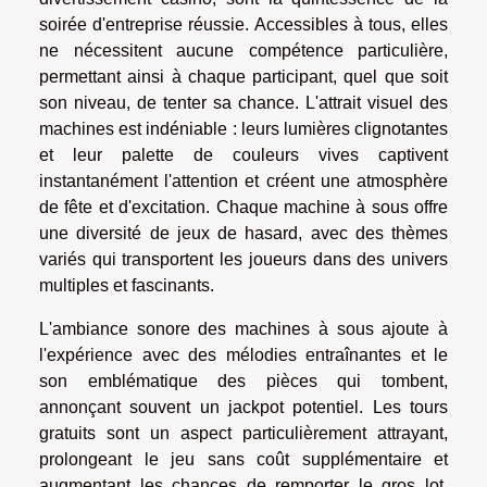
soirée d'entreprise réussie. Accessibles à tous, elles
ne nécessitent aucune compétence particulière,
permettant ainsi à chaque participant, quel que soit
son niveau, de tenter sa chance. L'attrait visuel des
machines est indéniable : leurs lumières clignotantes
et leur palette de couleurs vives captivent
instantanément l'attention et créent une atmosphère
de fête et d'excitation. Chaque machine à sous offre
une diversité de jeux de hasard, avec des thèmes
variés qui transportent les joueurs dans des univers
multiples et fascinants.
L'ambiance sonore des machines à sous ajoute à
l'expérience avec des mélodies entraînantes et le
son emblématique des pièces qui tombent,
annonçant souvent un jackpot potentiel. Les tours
gratuits sont un aspect particulièrement attrayant,
prolongeant le jeu sans coût supplémentaire et
augmentant les chances de remporter le gros lot.