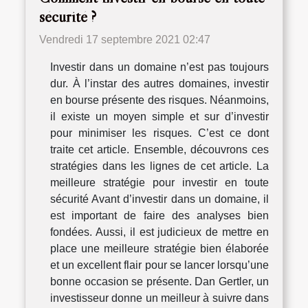
sécurité ?
Vendredi 17 septembre 2021 02:47
Investir dans un domaine n’est pas toujours
dur. À l’instar des autres domaines, investir
en bourse présente des risques. Néanmoins,
il existe un moyen simple et sur d’investir
pour minimiser les risques. C’est ce dont
traite cet article. Ensemble, découvrons ces
stratégies dans les lignes de cet article. La
meilleure stratégie pour investir en toute
sécurité Avant d’investir dans un domaine, il
est important de faire des analyses bien
fondées. Aussi, il est judicieux de mettre en
place une meilleure stratégie bien élaborée
et un excellent flair pour se lancer lorsqu’une
bonne occasion se présente. Dan Gertler, un
investisseur donne un meilleur à suivre dans