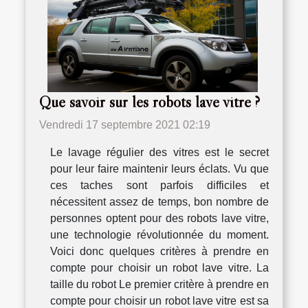
Que savoir sur les robots lave vitre ?
Vendredi 17 septembre 2021 02:19
Le lavage régulier des vitres est le secret
pour leur faire maintenir leurs éclats. Vu que
ces taches sont parfois difficiles et
nécessitent assez de temps, bon nombre de
personnes optent pour des robots lave vitre,
une technologie révolutionnée du moment.
Voici donc quelques critères à prendre en
compte pour choisir un robot lave vitre. La
taille du robot Le premier critère à prendre en
compte pour choisir un robot lave vitre est sa