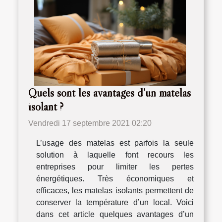
Quels sont les avantages d’un matelas
isolant ?
Vendredi 17 septembre 2021 02:20
L’usage des matelas est parfois la seule
solution à laquelle font recours les
entreprises pour limiter les pertes
énergétiques. Très économiques et
efficaces, les matelas isolants permettent de
conserver la température d’un local. Voici
dans cet article quelques avantages d’un