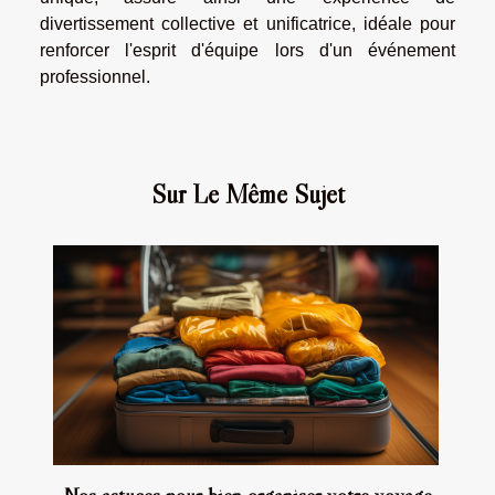
divertissement collective et unificatrice, idéale pour
renforcer l'esprit d'équipe lors d'un événement
professionnel.
Sur Le Même Sujet