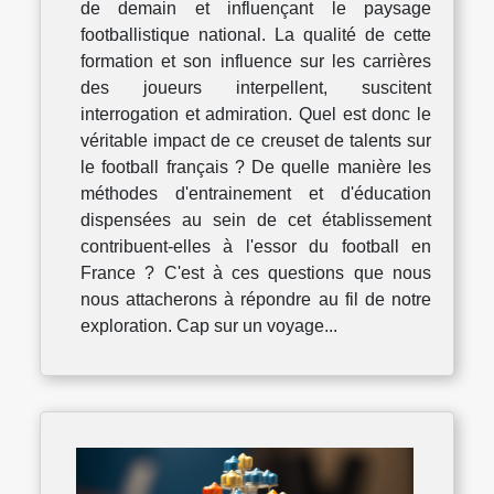
de demain et influençant le paysage
footballistique national. La qualité de cette
formation et son influence sur les carrières
des joueurs interpellent, suscitent
interrogation et admiration. Quel est donc le
véritable impact de ce creuset de talents sur
le football français ? De quelle manière les
méthodes d'entrainement et d'éducation
dispensées au sein de cet établissement
contribuent-elles à l'essor du football en
France ? C'est à ces questions que nous
nous attacherons à répondre au fil de notre
exploration. Cap sur un voyage...