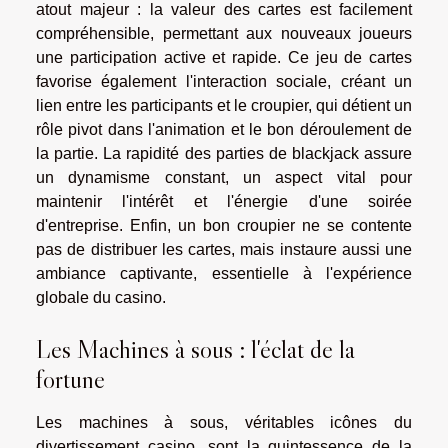
atout majeur : la valeur des cartes est facilement
compréhensible, permettant aux nouveaux joueurs
une participation active et rapide. Ce jeu de cartes
favorise également l'interaction sociale, créant un
lien entre les participants et le croupier, qui détient un
rôle pivot dans l'animation et le bon déroulement de
la partie. La rapidité des parties de blackjack assure
un dynamisme constant, un aspect vital pour
maintenir l'intérêt et l'énergie d'une soirée
d'entreprise. Enfin, un bon croupier ne se contente
pas de distribuer les cartes, mais instaure aussi une
ambiance captivante, essentielle à l'expérience
globale du casino.
Les Machines à sous : l'éclat de la
fortune
Les machines à sous, véritables icônes du
divertissement casino, sont la quintessence de la