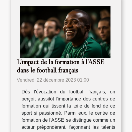
L'impact de la formation à l'ASSE
dans le football français
Vendredi 22 décembre 2023 01:00
Dès l'évocation du football français, on
perçoit aussitôt l'importance des centres de
formation qui tissent la toile de fond de ce
sport si passionné. Parmi eux, le centre de
formation de l'ASSE se distingue comme un
acteur prépondérant, façonnant les talents