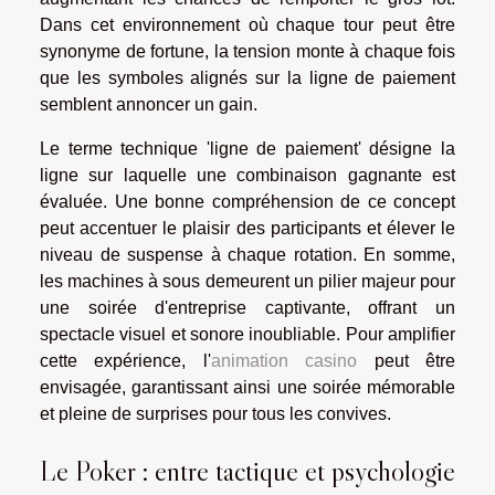
Dans cet environnement où chaque tour peut être
synonyme de fortune, la tension monte à chaque fois
que les symboles alignés sur la ligne de paiement
semblent annoncer un gain.
Le terme technique 'ligne de paiement' désigne la
ligne sur laquelle une combinaison gagnante est
évaluée. Une bonne compréhension de ce concept
peut accentuer le plaisir des participants et élever le
niveau de suspense à chaque rotation. En somme,
les machines à sous demeurent un pilier majeur pour
une soirée d'entreprise captivante, offrant un
spectacle visuel et sonore inoubliable. Pour amplifier
cette expérience, l'
animation casino
peut être
envisagée, garantissant ainsi une soirée mémorable
et pleine de surprises pour tous les convives.
Le Poker : entre tactique et psychologie