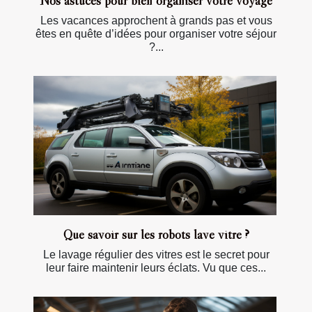
Nos astuces pour bien organiser votre voyage
Les vacances approchent à grands pas et vous
êtes en quête d’idées pour organiser votre séjour
?...
Que savoir sur les robots lave vitre ?
Le lavage régulier des vitres est le secret pour
leur faire maintenir leurs éclats. Vu que ces...