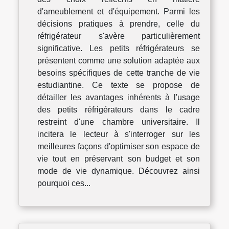
d'ameublement et d'équipement. Parmi les
décisions pratiques à prendre, celle du
réfrigérateur s'avère particulièrement
significative. Les petits réfrigérateurs se
présentent comme une solution adaptée aux
besoins spécifiques de cette tranche de vie
estudiantine. Ce texte se propose de
détailler les avantages inhérents à l'usage
des petits réfrigérateurs dans le cadre
restreint d'une chambre universitaire. Il
incitera le lecteur à s'interroger sur les
meilleures façons d'optimiser son espace de
vie tout en préservant son budget et son
mode de vie dynamique. Découvrez ainsi
pourquoi ces...