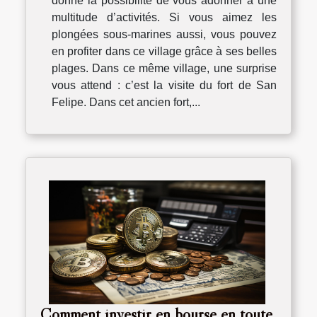
donne la possibilité de vous adonner à une
multitude d’activités. Si vous aimez les
plongées sous-marines aussi, vous pouvez
en profiter dans ce village grâce à ses belles
plages. Dans ce même village, une surprise
vous attend : c’est la visite du fort de San
Felipe. Dans cet ancien fort,...
Comment investir en bourse en toute