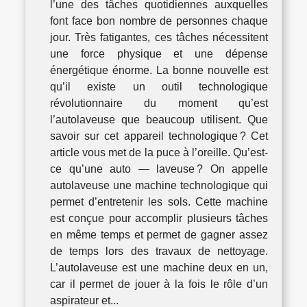
l’une des tâches quotidiennes auxquelles
font face bon nombre de personnes chaque
jour. Très fatigantes, ces tâches nécessitent
une force physique et une dépense
énergétique énorme. La bonne nouvelle est
qu’il existe un outil technologique
révolutionnaire du moment qu’est
l’autolaveuse que beaucoup utilisent. Que
savoir sur cet appareil technologique ? Cet
article vous met de la puce à l’oreille. Qu’est-
ce qu’une auto — laveuse ? On appelle
autolaveuse une machine technologique qui
permet d’entretenir les sols. Cette machine
est conçue pour accomplir plusieurs tâches
en même temps et permet de gagner assez
de temps lors des travaux de nettoyage.
L’autolaveuse est une machine deux en un,
car il permet de jouer à la fois le rôle d’un
aspirateur et...