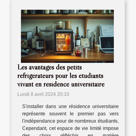
Les avantages des petits
réfrigérateurs pour les étudiants
vivant en résidence universitaire
Lundi 8 avril 2024 20:10
S'installer dans une résidence universitaire
représente souvent le premier pas vers
l'indépendance pour de nombreux étudiants.
Cependant, cet espace de vie limité impose
des choix réfléchis en matière